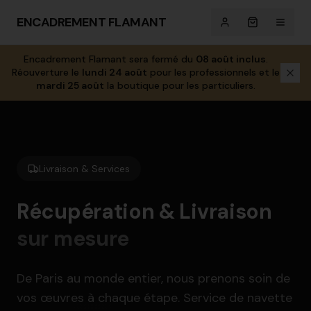
ENCADREMENT FLAMANT
Encadrement Flamant sera fermé du
08 août inclus
.
Réouverture le
lundi 24 août
pour les professionnels et le
mardi 25 août
la boutique pour les particuliers.
Livraison & Services
Récupération & Livraison
sur mesure
De Paris au monde entier, nous prenons soin de
vos œuvres à chaque étape. Service de navette