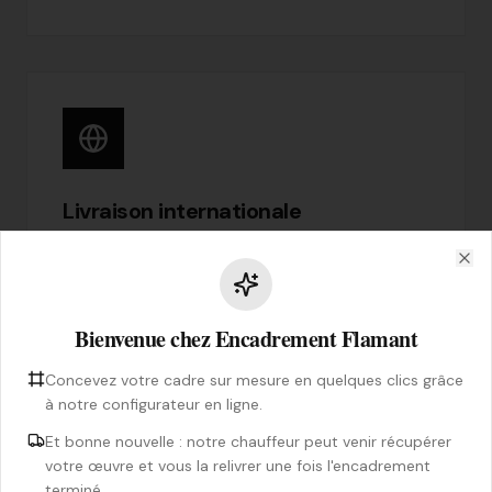
Livraison internationale
Partout dans le monde
Clo
Nous livrons vos œuvres encadrées dans le
monde entier. Nos équipes maîtrisent les
Bienvenue chez Encadrement Flamant
formalités douanières et garantissent une
livraison en parfait état.
Concevez votre cadre sur mesure en quelques clics grâce
à notre configurateur en ligne.
Tous pays accessibles
Et bonne nouvelle : notre chauffeur peut venir récupérer
Formalités douanières gérées
votre œuvre et vous la relivrer une fois l'encadrement
Emballage renforcé export
terminé.