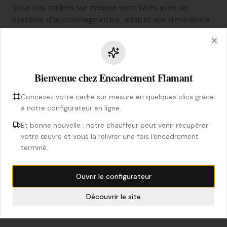
Tous nos cadres sur mesure sont livrés avec un
système d'accrochage inclus, adapté aux dimensions
de votre cadre :
Clo
Anneaux + Câble
Système classique avec deux anneaux en D reliés par un câble
Bienvenue chez Encadrement Flamant
acier. Disponible pour les formats jusqu'à 70 × 100 cm.
Concevez votre cadre sur mesure en quelques clics grâce
à notre configurateur en ligne.
Rail d'accrochage
Et bonne nouvelle : notre chauffeur peut venir récupérer
Rail biseauté pour un accrochage parfaitement droit et
sécurisé. Obligatoire au-delà de 70 × 100 cm, disponible pour
votre œuvre et vous la relivrer une fois l'encadrement
tous les formats.
terminé.
En savoir plus sur les systèmes d'accrochage
Ouvrir le configurateur
Guide de montage cadre vide
Découvrir le site