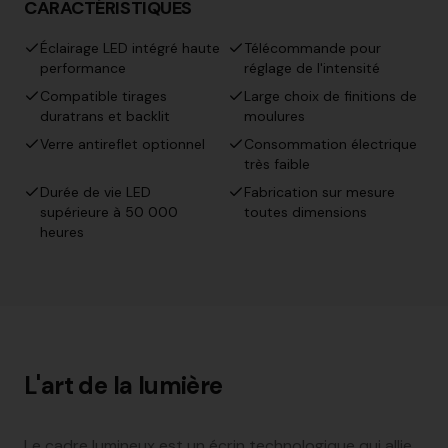
CARACTÉRISTIQUES
Éclairage LED intégré haute
Télécommande pour
performance
réglage de l'intensité
Compatible tirages
Large choix de finitions de
duratrans et backlit
moulures
Verre antireflet optionnel
Consommation électrique
très faible
Durée de vie LED
Fabrication sur mesure
supérieure à 50 000
toutes dimensions
heures
L'art de la lumière
Le cadre lumineux est un écrin technologique qui allie