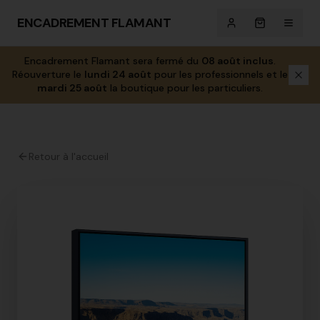
ENCADREMENT FLAMANT
Encadrement Flamant sera fermé du
08 août inclus
.
Réouverture le
lundi 24 août
pour les professionnels et le
mardi 25 août
la boutique pour les particuliers.
Retour à l'accueil