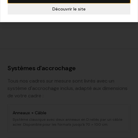
ébène), laqué (blanc, noir, couleurs), doré ou argenté.
Découvrir le site
Chaque finition est travaillée artisanalement pour un
rendu impeccable.
Systèmes d'accrochage
Tous nos cadres sur mesure sont livrés avec un
système d'accrochage inclus, adapté aux dimensions
de votre cadre :
Anneaux + Câble
Système classique avec deux anneaux en D reliés par un câble
acier. Disponible pour les formats jusqu'à 70 × 100 cm.