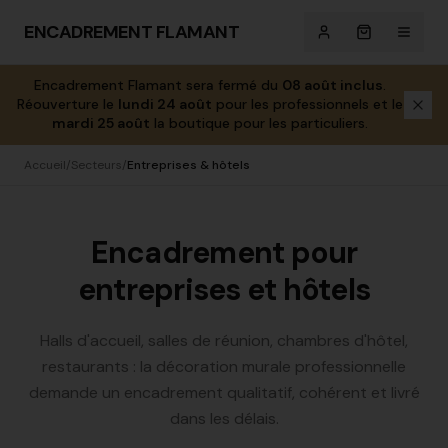
ENCADREMENT FLAMANT
Encadrement Flamant sera fermé du
08 août inclus
.
Réouverture le
lundi 24 août
pour les professionnels et le
mardi 25 août
la boutique pour les particuliers.
Accueil
/
Secteurs
/
Entreprises & hôtels
Encadrement pour
entreprises et hôtels
Halls d'accueil, salles de réunion, chambres d'hôtel,
restaurants : la décoration murale professionnelle
demande un encadrement qualitatif, cohérent et livré
dans les délais.