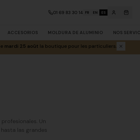
01 69 83 30 14
FR
EN
ES
ACCESORIOS
MOLDURA DE ALUMINIO
NOS SERVI
le
mardi 25 août
la boutique pour les particuliers.
 profesionales. Un
 hasta las grandes