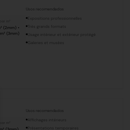
Usos recomendados
Expositions professionnelles
por m²
Très grands formats
m² (2mm) •
g/m² (3mm)
Usage intérieur et extérieur protégé
Galeries et musées
se
Usos recomendados
Affichages intérieurs
por m²
Présentations temporaires
/m² (3mm)