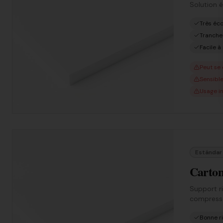
Solution 
Très éc
Tranche
Facile à
Peut se
Sensible
Usage i
Estándar
Carton
Support ri
compress
Bonne ri