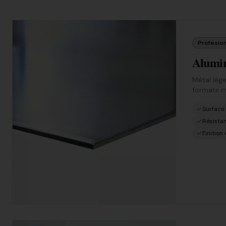
Profesion
Alumi
Métal lége
formats m
Surface
Résistan
Finition