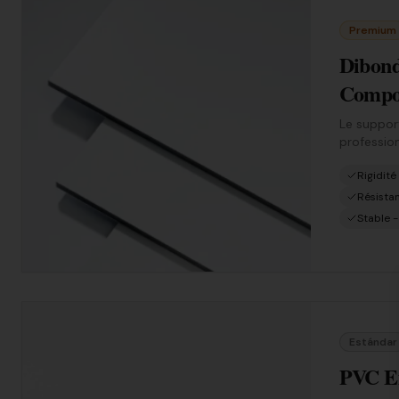
Premium
Dibon
Compos
Le support
profession
Rigidit
Résistan
Stable 
Estándar
PVC Ex