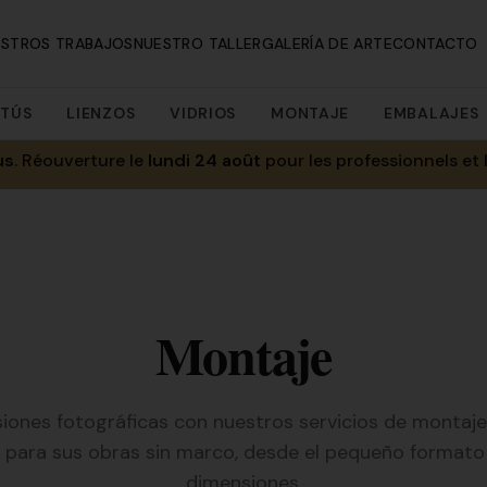
ESTROS TRABAJOS
NUESTRO TALLER
GALERÍA DE ARTE
CONTACTO
RTÚS
LIENZOS
VIDRIOS
MONTAJE
EMBALAJES
us
. Réouverture le
lundi 24 août
pour les professionnels et 
Montaje
iones fotográficas con nuestros servicios de montaje
para sus obras sin marco, desde el pequeño formato
dimensiones.