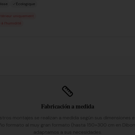
lisse
Écologique
ntérieur uniquement
 à l'humidité
Fabricación a medida
tros montajes se realizan a medida según sus dimensiones e
o formato al muy gran formato (hasta 150×300 cm en Dibon
adaptamos a sus necesidades.