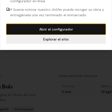
configurador en línea.
économique et légère.
mm standard)
Y buena noticia: nuestro chófer puede recoger su obra y
onomique
Ultra léger
entregársela una vez terminado el enmarcado.
 blanche esthétique
 manipuler
Abrir el configurador
 courber sur grands formats
Explorar el sitio
 aux fortes chaleurs
ntérieur recommandé
Características técnicas
 Bois
Grosor
Peso 
3 mm
1,8 kg
gide en fibres de bois
ées.
gidité
Économique