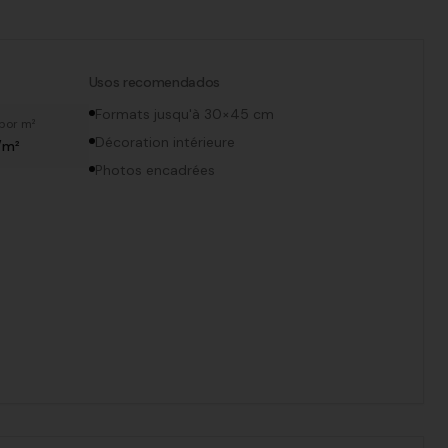
Usos recomendados
Formats jusqu'à 30×45 cm
por m²
Décoration intérieure
/m²
Photos encadrées