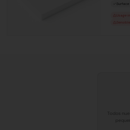
Surface 
Usage i
Sensible
Todos nues
pequeñ