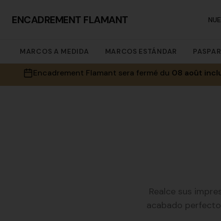
ENCADREMENT FLAMANT
NU
MARCOS A MEDIDA
MARCOS ESTÁNDAR
PASPA
Encadrement Flamant sera fermé du
08 août incl
Realce sus impres
acabado perfecto 