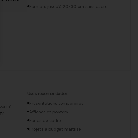
Formats jusqu'à 20×30 cm sans cadre
Usos recomendados
Présentations temporaires
por m²
Affiches et posters
/m²
Fonds de cadre
Projets à budget maîtrisé