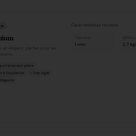
Características técnicas
al
nium
Grosor
Peso 
1 mm
2,7 kg
r et élégant, parfait pour les
oyens.
 parfaitement plane
t à l'oxydation
Très léger
 élégante