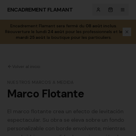
ENCADREMENT FLAMANT
Encadrement Flamant sera fermé du
08 août inclus
.
Réouverture le
lundi 24 août
pour les professionnels et le
mardi 25 août
la boutique pour les particuliers.
Volver al inicio
NUESTROS MARCOS A MEDIDA
Marco Flotante
El marco flotante crea un efecto de levitación
espectacular. Su obra se eleva sobre un fondo
personalizable con borde envolvente, mientras