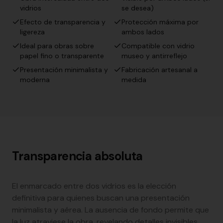
vidrios
se desea)
Efecto de transparencia y
Protección máxima por
ligereza
ambos lados
Ideal para obras sobre
Compatible con vidrio
papel fino o transparente
museo y antirreflejo
Presentación minimalista y
Fabricación artesanal a
moderna
medida
Transparencia absoluta
El enmarcado entre dos vidrios es la elección
definitiva para quienes buscan una presentación
minimalista y aérea. La ausencia de fondo permite que
la luz atraviese la obra, revelando detalles invisibles