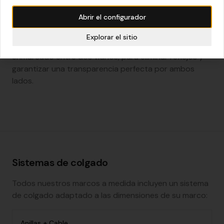
Abrir el configurador
Elección del vidrio
Explorar el sitio
Recomendamos vidrio museo o antirreflejo para el
enmarcado entre dos vidrios, para eliminar reflejos y
garantizar una transparencia perfecta por ambos
lados.
Sistemas de colgado
Todos nuestros marcos a medida incluyen un sistema
de colgado adaptado a las dimensiones de su marco:
Anillas + Cable