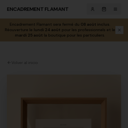
ENCADREMENT FLAMANT
Encadrement Flamant sera fermé du
08 août inclus
.
Réouverture le
lundi 24 août
pour les professionnels et le
mardi 25 août
la boutique pour les particuliers.
Volver al inicio