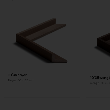
10/35 noyer
10/35 weng
Noyer
·
10
×
35
mm
wengé
·
10
×
3