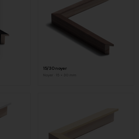
15/30 noyer
Noyer
·
15
×
30
mm