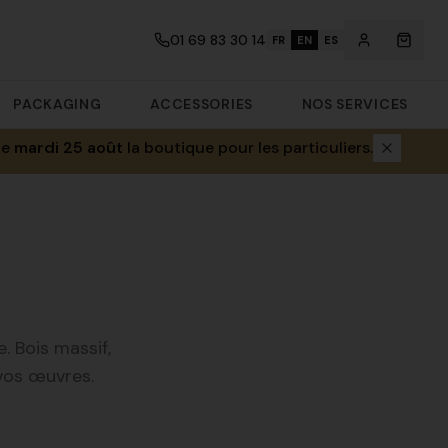
01 69 83 30 14
FR
EN
ES
PACKAGING
ACCESSORIES
NOS SERVICES
le
mardi 25 août
la boutique pour les particuliers.
 Bois massif,
 vos œuvres.