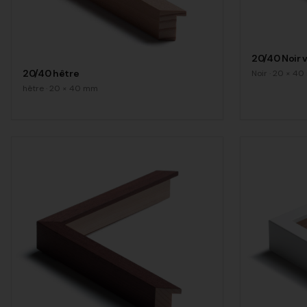
20/40 Noir 
20/40 hêtre
Noir
·
20
×
40
hêtre
·
20
×
40
mm