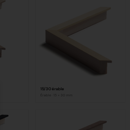
15/30 érable
se
Érable
·
15
×
30
mm