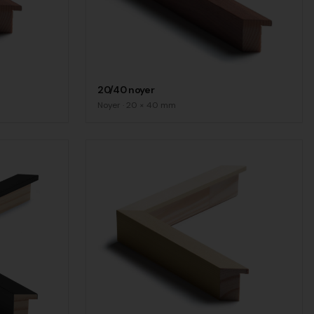
20/40 noyer
Noyer
·
20
×
40
mm