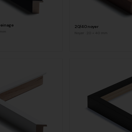
veinage
20/40 noyer
mm
Noyer
·
20
×
40
mm