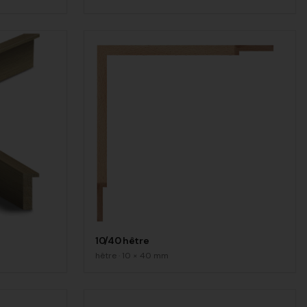
10/40 hêtre
hêtre
·
10
×
40
mm