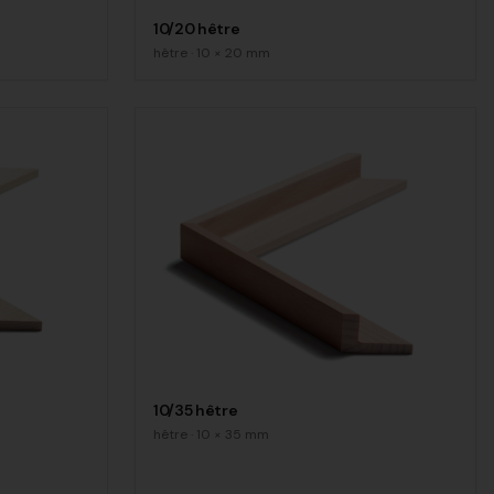
10/20 hêtre
hêtre
·
10
×
20
mm
10/35 hêtre
hêtre
·
10
×
35
mm