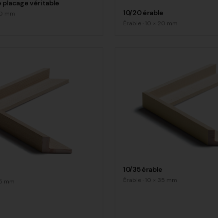
 placage véritable
10/20 érable
0
mm
Érable
·
10
×
20
mm
10/35 érable
e
Érable
·
10
×
35
mm
5
mm