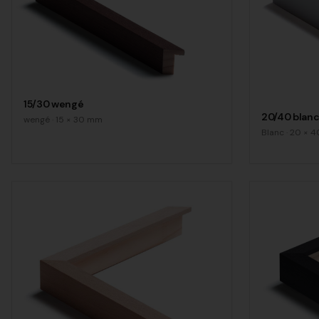
15/30 wengé
20/40 blanc
wengé
·
15
×
30
mm
Blanc
·
20
×
4