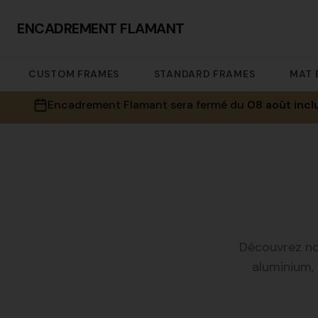
ENCADREMENT FLAMANT
CUSTOM FRAMES
STANDARD FRAMES
MAT 
Encadrement Flamant sera fermé du
08 août incl
Découvrez no
aluminium, 