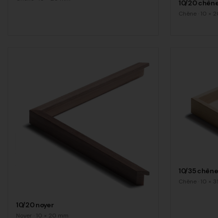
10/20 chêne
Chêne
·
10
×
2
10/35 chên
Chêne
·
10
×
3
10/20 noyer
Noyer
·
10
×
20
mm