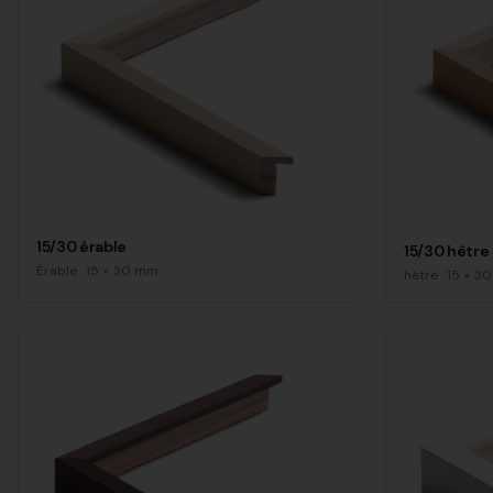
15/30 érable
15/30 hêtre
Érable
·
15
×
30
mm
hêtre
·
15
×
30