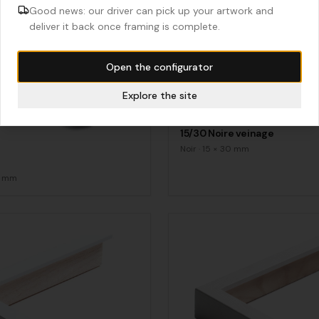
Good news: our driver can pick up your artwork and
deliver it back once framing is complete.
Open the configurator
Explore the site
15/30 Noire veinage
Noir
·
15
×
30
mm
mm