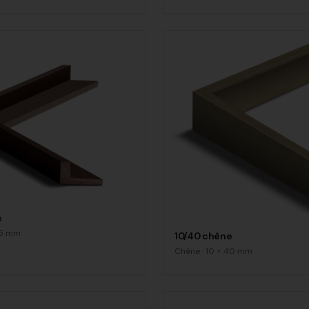
é
5
mm
10/40 chêne
Chêne
·
10
×
40
mm