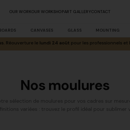
OUR WORK
OUR WORKSHOP
ART GALLERY
CONTACT
BOARDS
CANVASES
GLASS
MOUNTING
us
. Réouverture le
lundi 24 août
pour les professionnels et 
Nos moulures
tre sélection de moulures pour vos cadres sur mesure.
finitions variées : trouvez le profil idéal pour sublimer