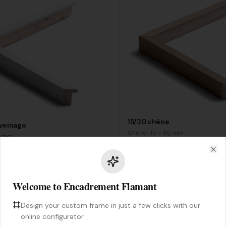
15/30 chêne
 veinage
Chêne
·
15
×
30
mm
mm
Clo
Welcome to Encadrement Flamant
Design your custom frame in just a few clicks with our
online configurator.