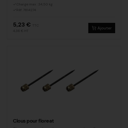
Charge max : 34,50 kg
Réf. 7814274
5,23 €
TTC
Ajouter
4,36 €
HT
Clous pour floreat