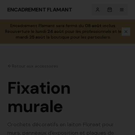
ENCADREMENT FLAMANT
Encadrement Flamant sera fermé du
08 août inclus
.
Réouverture le
lundi 24 août
pour les professionnels et le
mardi 25 août
la boutique pour les particuliers.
Retour aux accessoires
Fixation
murale
Crochets décoratifs en laiton Floreat pour
murs, panneaux d'exposition et plaques de