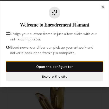
2,00 €
TTC
Ajouter
Clo
1,67 €
HT
Welcome to Encadrement Flamant
Design your custom frame in just a few clicks with our
online configurator.
Good news: our driver can pick up your artwork and
deliver it back once framing is complete.
Open the configurator
Explore the site