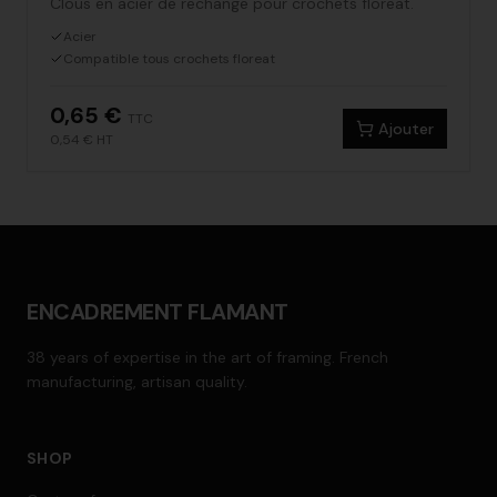
Clous en acier de rechange pour crochets floreat.
Acier
Compatible tous crochets floreat
0,65 €
TTC
Ajouter
0,54 €
HT
ENCADREMENT FLAMANT
38 years of expertise in the art of framing. French
manufacturing, artisan quality.
SHOP