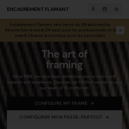
ENCADREMENT FLAMANT
Encadrement Flamant sera fermé du
08 août inclus
.
Réouverture le
lundi 24 août
pour les professionnels et le
mardi 25 août
la boutique pour les particuliers.
The art of
framing
Since 1988, we have been enhancing your artwork with
passion and excellence. Discover our 1200m² workshop and
our team of 15 craftsmen.
CONFIGURE MY FRAME
CONFIGURER MON PASSE-PARTOUT