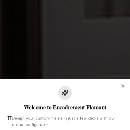
Clo
Welcome to Encadrement Flamant
Design your custom frame in just a few clicks with our
online configurator.