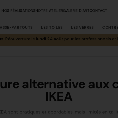
NOS RÉALISATIONS
NOTRE ATELIER
GALERIE D'ART
CONTACT
ASSE-PARTOUTS
LES TOILES
LES VERRES
CONTR
us
. Réouverture le
lundi 24 août
pour les professionnels et 
eure alternative aux 
IKEA
KEA sont pratiques et abordables, mais limités en taill