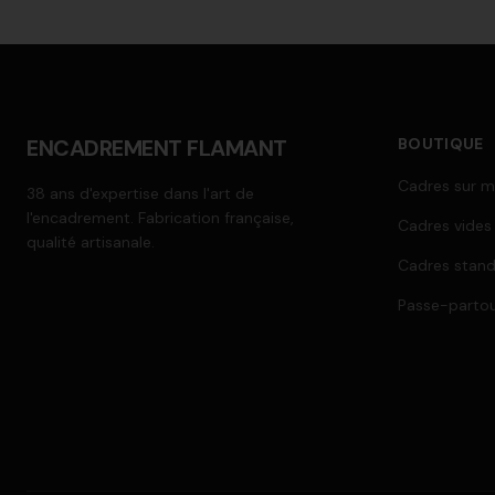
ENCADREMENT FLAMANT
BOUTIQUE
Cadres sur m
38 ans d'expertise dans l'art de
l'encadrement. Fabrication française,
Cadres vides
qualité artisanale.
Cadres stan
Passe-parto