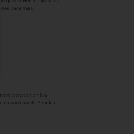
e la qualité. Nos moulures en
r des décennies.
nées d'exposition à la
es rayons nocifs. Pour les