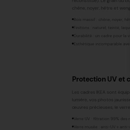
reconstitué). Le grain du bo
chêne, noyer, hêtre et wen
Bois massif : chêne, noyer, hê
Finitions : naturel, teinté, laq
Durabilité : un cadre pour la v
Esthétique incomparable avec
Protection UV et 
Les cadres IKEA sont équipé
lumière, vos photos jauniss
œuvres précieuses, le verre
Verre UV : filtration 99% des 
Verre musée : anti-UV + anti-