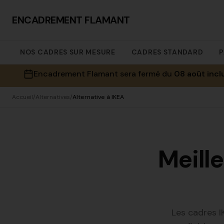
ENCADREMENT FLAMANT
NOS CADRES SUR MESURE
CADRES STANDARD
P
Encadrement Flamant sera fermé du
08 août incl
Accueil
/
Alternatives
/
Alternative à IKEA
Meill
Les cadres I