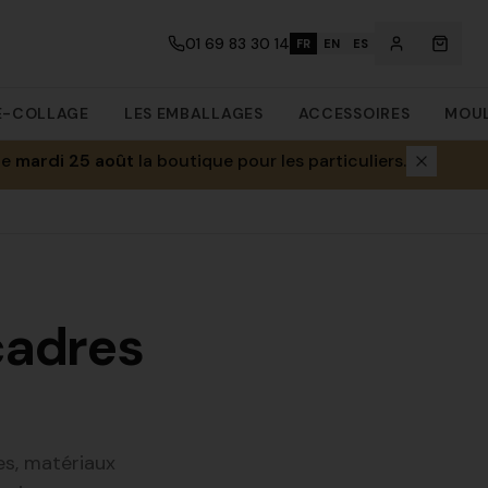
01 69 83 30 14
FR
EN
ES
E-COLLAGE
LES EMBALLAGES
ACCESSOIRES
MOUL
le
mardi 25 août
la boutique pour les particuliers.
cadres
es, matériaux