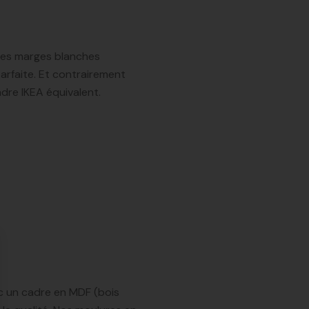
i les marges blanches
arfaite. Et contrairement
adre IKEA équivalent.
se
c un cadre en MDF (bois