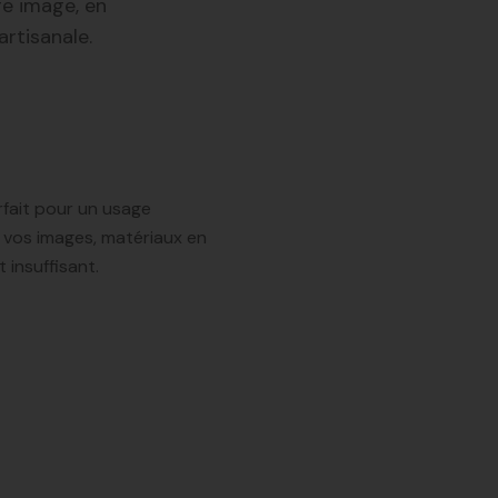
re image, en
artisanale.
rfait pour un usage
er vos images, matériaux en
 insuffisant.