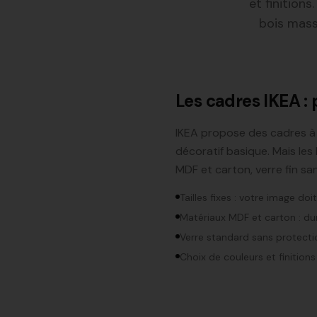
et finition
bois massi
Les cadres IKEA : 
IKEA propose des cadres à d
décoratif basique. Mais les 
MDF et carton, verre fin sa
Tailles fixes : votre image do
Matériaux MDF et carton : dur
Verre standard sans protect
Choix de couleurs et finitions