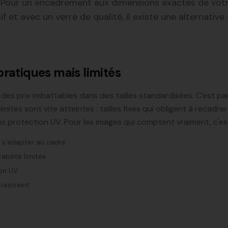
s. Pour un encadrement aux dimensions exactes de vot
f et avec un verre de qualité, il existe une alternative 
pratiques mais limités
es prix imbattables dans des tailles standardisées. C'est pa
limites sont vite atteintes : tailles fixes qui obligent à recadr
ns protection UV. Pour les images qui comptent vraiment, c'est
it s'adapter au cadre
abilité limitée
ion UV
 restreint