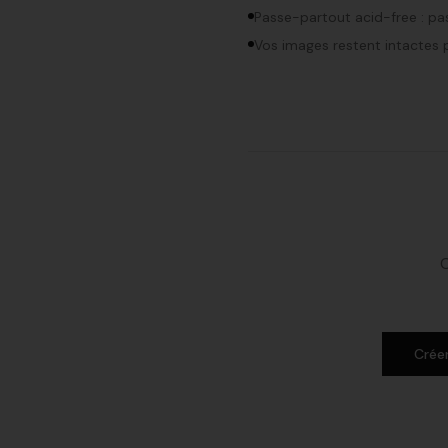
Passe-partout acid-free : pa
Vos images restent intactes
C
Crée